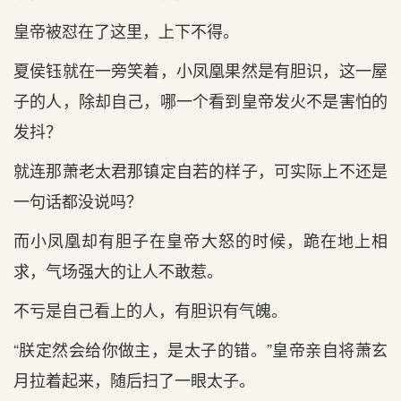
皇帝被怼在了这里，上下不得。
夏侯钰就在一旁笑着，小凤凰果然是有胆识，这一屋
子的人，除却自己，哪一个看到皇帝发火不是害怕的
发抖？
就连那萧老太君那镇定自若的样子，可实际上不还是
一句话都没说吗？
而小凤凰却有胆子在皇帝大怒的时候，跪在地上相
求，气场强大的让人不敢惹。
不亏是自己看上的人，有胆识有气魄。
“朕定然会给你做主，是太子的错。”皇帝亲自将萧玄
月拉着起来，随后扫了一眼太子。