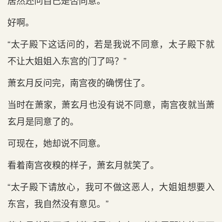
居然还问自己是否同意。
好啊。
“太子殿下这话问的，若是我说不同意，太子殿下就
不让大姐姐入东宫的门了吗？”
萧玄月反问完，南宫夜的确愣住了。
当时在萧家，萧玄月也没有说不同意，南宫夜就当萧
玄月是同意了的。
可现在，她却说不同意。
看着南宫夜糗的样子，萧玄月就笑了。
“太子殿下请放心，我可不做这恶人，大姐姐想要入
东宫，我自然没有意见。”