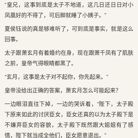
“皇兄，这事到底是太子不地道，这几日还日日对小
凤凰好的不得了，可后脚就睡了小姨子。”
夏侯钰说的真是够难听了，可到底是事实，就是这么
回事。
太子跟萧玄月有着婚约在身，现在跟萧千凤有了肌肤
之前，皇帝气得眼睛都黑了。
“玄月，这事是太子对不起你，你先起来。”
皇帝没给出正确的答案，萧玄月怎么可能起来？
一边眼泪直往下掉，一边的哭诉着，“陛下，太子殿
下原来如此的讨厌臣女，臣女还真的以为太子殿下是
不嫌弃臣女的容貌，太子殿下既然跟大姐姐有了感
情，陛下就当成全他们，臣女愿意退出。”