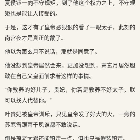
夏侯钰一向不守规矩，到了他这个权力之上，不守规
矩也是能让人接受的。
于是，这才有了皇帝恶狠狠的看了一眼太子，此刻的
南宫夜才是真正的蒙了。
他以为萧玄月不说话，那就是同意了。
他没想到皇帝居然会来，更加没想到，萧玄月居然胆
敢在自己父皇面前求着这样的事情。
“你教养的好儿子，贵妃，你若是教养不好太子，朕
可以找人代替你。”
叶贵妃被皇帝训斥，只见皇帝发了好大的火，一旁的
苏寒雪跟萧千凤谁都不敢说话。
倒是萧老太君还能镇定一点，但也只是假装镇定。