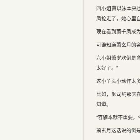
四小姐萧以沫本来
凤抢走了，她心里
现在看到萧千凤成
可谁知道萧玄月的
六小姐萧岁欢倒是
太好了。”
这小丫头小动作太
比如，颜司纯那天
知道。
“容貌本就不重要，
萧玄月这话说的倒