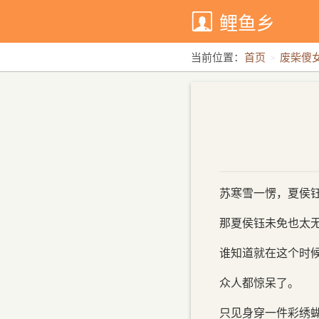
鲤鱼乡
当前位置：
首页
废柴傻
苏寒雪一愣，夏侯
那夏侯钰未免也太
谁知道就在这个时
众人都惊呆了。
只见身穿一件彩绣