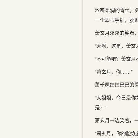
浓密柔润的青丝，
一个翠玉手钏，腰
萧玄月淡淡的笑着
“天啊，这是，萧玄
“不可能吧？萧玄月
“萧玄月，你……”
萧千凤结结巴巴的
“大姐姐，今日是
是？”
萧玄月一边笑着，
“萧玄月，你的脸恢