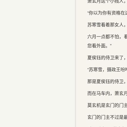
萧玄月这个小贱人
“你以为你有资格在
苏寒雪看着那女人，
六月一点都不怕，
您看外面。”
夏侯钰的侍卫来了
“苏寒雪，摄政王吩
那是夏侯钰的侍卫
而在马车内，萧玄
莫玄机是玄门的门
玄门的门主不过是