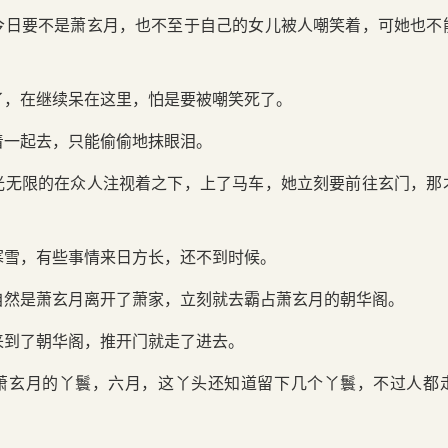
今日要不是萧玄月，也不至于自己的女儿被人嘲笑着，可她也不
了，在继续呆在这里，怕是要被嘲笑死了。
着一起去，只能偷偷地抹眼泪。
光无限的在众人注视着之下，上了马车，她立刻要前往玄门，那
寒雪，有些事情来日方长，还不到时候。
自然是萧玄月离开了萧家，立刻就去霸占萧玄月的朝华阁。
来到了朝华阁，推开门就走了进去。
萧玄月的丫鬟，六月，这丫头还知道留下几个丫鬟，不过人都