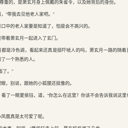
机尊重的，是萧玄月身上佩戴的朱雀令，以及她背后的身份。
，“带我去见他老人家吧。”
月口中的老人家要是知道了，怕是会不高兴的。
是带着萧玄月一起进入了玄门。
设都是冷色调，看起来还真是挺吓唬人的吗，萧玄月一路的随着
到了一个熟悉的人。
面了。”
狸眼，别说，跟她的小狐狸还挺像的。
，看了一眼夏侯钰，道，“你怎么在这里？你该不会告诉我说这里
小凤凰真是太可爱了呢。