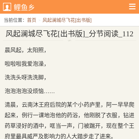
鲤鱼乡
当前位置：
首页
风起澜城尽飞花[出书版]
风起澜城尽飞花[出书版]_分节阅读_112
风起澜城尽飞花[出书版]_分节阅读_112
晨风起，太阳照，
啦啦啦我爱泡澡，
洗洗头呀洗洗脚，
泡泡泡泡没烦恼……
清晨，云南沐王府后院的某个小药庐里，阿一早早爬
起来，例行一课地泡他的药浴，他刚脱了衣服，钻进
药草浸好的酒中，哐当一声，门被踹开，现在整个王
府里最具威严及影响力的人大踏步走了进来。