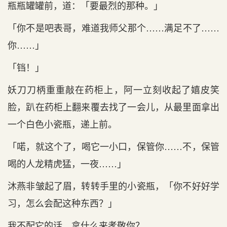
瓶瓶罐罐前，道：「要最烈的那种。」
「你不是吧表哥，难道我师父那个……满足不了……
你……」
「铛！」
妖刀刀柄重重敲在药柜上，阿一立刻收起了嬉皮笑
脸，趴在药柜上翻来覆去找了一会儿，从最里面拿出
一个白色小瓷瓶，递上前。
「喏，就这个了，喝它一小口，保管你……不，保管
喝的人龙精虎猛，一夜……」
沐燕非皱起了眉，转转手里的小瓷瓶，「你不好好学
习，怎么会配这种东西？」
我不配它的话，拿什么来孝敬你？