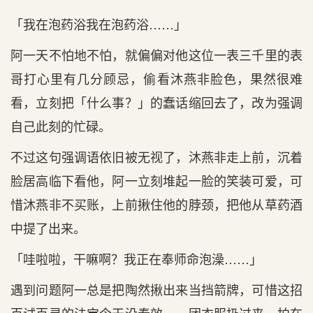
「我在泡药浴我在泡药浴……」
阿一天不怕地不怕，就偏偏对他这位一表三千里的表
哥打心里有几分顾忌，偷看沐燕非脸色，果然很难
看，立刻把「什么事？」的蠢话缩回去了，改为强调
自己此刻的忙碌。
不过这句强调语依旧被无视了，沐燕非走上前，沉着
脸居高临下看他，阿一立刻堆起一脸的笑装可爱，可
惜沐燕非不买账，上前揪住他的脖颈，把他从草药酒
中提了出来。
「哇啦啦，干嘛啊？我正在奉师命泡澡……」
遇到问题阿一总是把陶然揪出来当挡箭牌，可惜这招