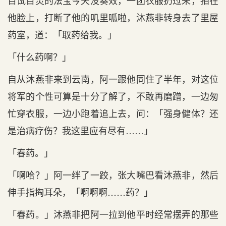
百试百灵的法宝今天没奏效，一团衣服扔过来，拍在
他脸上，打断了他的叽里呱啦，沐燕非转身去了里屋
药室，道：「取药给我。」
「什么药啊？」
自从沐燕非来到云南，阿一跟他同住了半年，对这位
将军的个性可算是十分了解了，不敢再磨蹭，一边匆
忙穿衣服，一边小跑着追上去，问：「强身健体？还
是治病疗伤？我这里应有尽有……」
「春药。」
「啊哈？」阿一绊了一跤，张大嘴巴看沐燕非，然后
伸手指掏耳朵，「啊啊啊……药？」
「春药。」沐燕非把阿一拉到他平时经常摆弄的那些